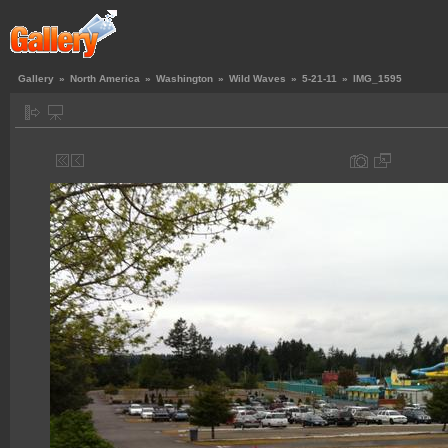
Gallery
»
North America
»
Washington
»
Wild Waves
»
5-21-11
»
IMG_1595