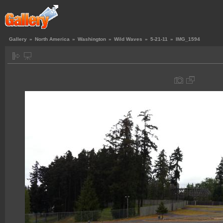
Gallery
»
North America
»
Washington
»
Wild Waves
»
5-21-11
»
IMG_1594